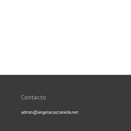
Contacto
admin@angelacastaneda.net