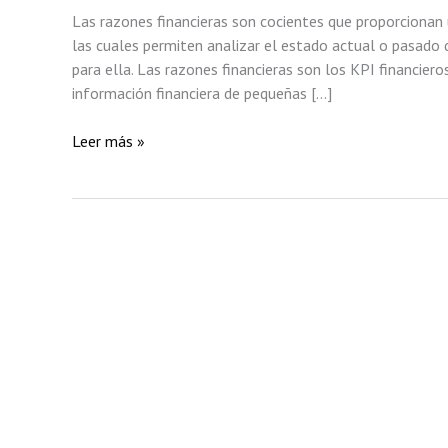
Las razones financieras son cocientes que proporcionan
las cuales permiten analizar el estado actual o pasado 
para ella. Las razones financieras son los KPI financier
información financiera de pequeñas […]
INTERPRETACIÓN
Leer más »
Y
ANÁLISIS
DE
RAZONES
FINANCIERAS
EN
LAS
MICRO
Y
PEQUEÑAS
EMPRESAS