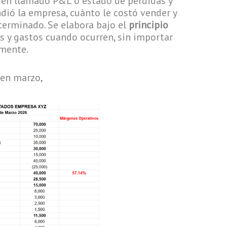
ién llamado P&L o estado de pérdidas y
ió la empresa, cuánto le costó vender y
terminado. Se elabora bajo el
principio
os y gastos cuando ocurren, sin importar
amente.
 en marzo,